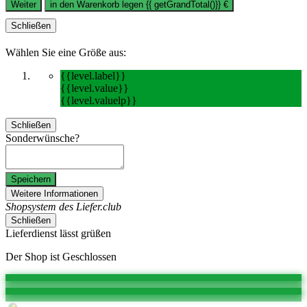
Weiter
in den Warenkorb legen
{{ getGrandTotal()}}
€
Schließen
Wählen Sie eine Größe aus:
{{level.label}}
{{level.value}}
{{level.valuelp}}
Schließen
Sonderwünsche?
Speichern
Weitere Informationen
Shopsystem des Liefer.club
Schließen
Lieferdienst lässt grüßen
Der Shop ist Geschlossen