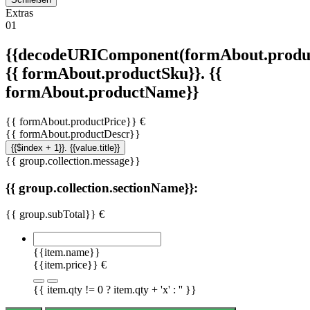
Extras
01
{{decodeURIComponent(formAbout.produc
{{ formAbout.productSku}}. {{
formAbout.productName}}
{{ formAbout.productPrice}} €
{{ formAbout.productDescr}}
{{$index + 1}}. {{value.title}}
{{ group.collection.message}}
{{ group.collection.sectionName}}:
{{ group.subTotal}} €
{{item.name}}
{{item.price}} €
{{ item.qty != 0 ? item.qty + 'x' : '' }}